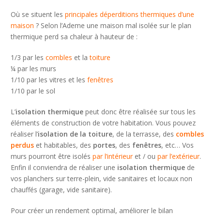
Où se situent les
principales déperditions thermiques d’une
maison
? Selon l’Ademe une maison mal isolée sur le plan
thermique perd sa chaleur à hauteur de :
1/3 par les
combles
et la
toiture
¼ par les murs
1/10 par les vitres et les
fenêtres
1/10 par le sol
L’
isolation thermique
peut donc être réalisée sur tous les
éléments de construction de votre habitation. Vous pouvez
réaliser l’
isolation de la toiture
, de la terrasse, des
combles
perdus
et habitables, des
portes
, des
fenêtres
, etc… Vos
murs pourront être isolés
par l’intérieur
et / ou
par l’extérieur
.
Enfin il conviendra de réaliser une
isolation thermique
de
vos planchers sur terre-plein, vide sanitaires et locaux non
chauffés (garage, vide sanitaire).
Pour créer un rendement optimal, améliorer le bilan