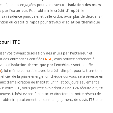
s dépenses engagées pour vos travaux d’
isolation des murs
e par l’extérieur
. Pour obtenir le
crédit d’impôt
, le
 sa résidence principale, et celle-ci doit avoir plus de deux ans (
ention du
crédit d’impôt
pour travaux d’
isolation thermique
our l’ITE
iser vos travaux d’
isolation des murs par l’extérieur
et
r des entreprises certifiées
RGE
, vous pouvez prétendre à
vaux d’
isolation thermique par l’extérieur
sont en effet
o
), lui-même cumulable avec le crédit d’impôt pour la transition
ficier de la prime énergie, un chèque qui vous sera reversé en
ux d’amélioration de l’habitat. Enfin, et toujours seulement si
our votre
ITE
, vous pourrez avoir droit à une TVA réduite à 5,5%
’oeuvre. N’hésitez pas à contacter directement notre réseau de
our obtenir gratuitement, et sans engagement, de
devis ITE
sous