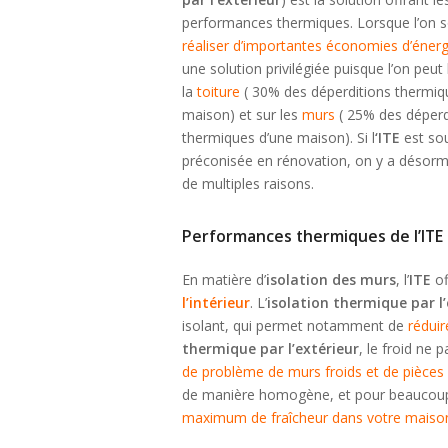
performances thermiques. Lorsque l’on 
réaliser d’importantes économies d’énerg
une solution privilégiée puisque l’on peut 
la
toiture
( 30% des déperditions thermiq
maison) et sur les
murs
( 25% des déperd
thermiques d’une maison). Si l
‘ITE
est so
préconisée en rénovation, on y a désorma
de multiples raisons.
Performances thermiques de l’ITE
En matière d’
isolation des murs
, l’
ITE
of
l’intérieur
. L’
isolation thermique par l’
isolant, qui permet notamment de
rédui
thermique par l’extérieur
, le froid ne
de problème de murs froids et de pièces
de manière homogène, et pour beaucoup m
maximum de fraîcheur dans votre maiso