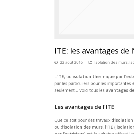
ITE: les avantages de l
22 août 2016
Isolation des murs
,
Is
L’
ITE
, ou
isolation thermique par l’ext
par les particuliers pour les importantes
seulement… Voici tous les
avantages de 
Les avantages de l’ITE
Que ce soit pour des travaux d’
isolation
ou d’
isolation des murs
, l’
ITE
(
isolati
par l’extérieur
) est la solution offrant l