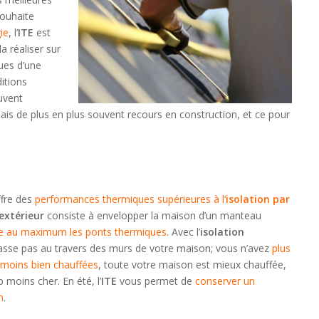
souhaite
ie
, l’
ITE
est
la réaliser sur
ues d’une
itions
uvent
is de plus en plus souvent recours en construction, et ce pour
fre des
performances thermiques supérieures à l’
isolation par
extérieur
consiste à envelopper la maison d’un manteau
re au maximum les ponts thermiques
. Avec l’
isolation
 passe pas au travers des murs de votre maison; vous n’avez
plus
 moins bien chauffées
, toute votre maison est mieux chauffée,
oins cher. En été, l’
ITE
vous permet de
conserver un
n
.