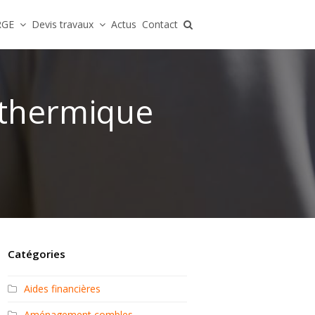
 RGE
Devis travaux
Actus
Contact
n thermique
Catégories
Aides financières
Aménagement combles