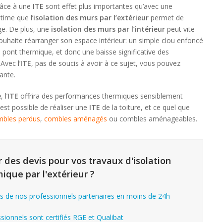
râce à une
ITE
sont effet plus importantes qu’avec une
time que l’
isolation des murs par l’extérieur
permet de
ge. De plus, une
isolation des murs par l’intérieur
peut vite
souhaite réarranger son espace intérieur: un simple clou enfoncé
 pont thermique, et donc une baisse significative des
Avec l’
ITE
, pas de soucis à avoir à ce sujet, vous pouvez
ante.
e
, l’
ITE
offrira des performances thermiques sensiblement
l est possible de réaliser une
ITE
de la toiture, et ce quel que
mbles perdus
,
combles aménagés
ou combles aménageables.
 des devis pour vos travaux d'isolation
ique par l'extérieur ?
s de nos professionnels partenaires en moins de 24h
ionnels sont certifiés RGE et Qualibat