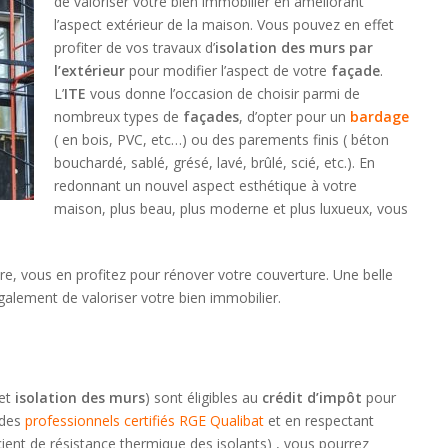
de valoriser votre bien immobilier en améliorant
l’aspect extérieur de la maison. Vous pouvez en effet
profiter de vos travaux d’
isolation des murs par
l’extérieur
pour modifier l’aspect de votre
façade
.
L’
ITE
vous donne l’occasion de choisir parmi de
nombreux types de
façades
, d’opter pour un
bardage
( en bois, PVC, etc…) ou des parements finis ( béton
bouchardé, sablé, grésé, lavé, brûlé, scié, etc.). En
redonnant un nouvel aspect esthétique à votre
maison, plus beau, plus moderne et plus luxueux, vous
ure, vous en profitez pour rénover votre couverture. Une belle
galement de valoriser votre bien immobilier.
et
isolation des murs
) sont éligibles au
crédit d’impôt
pour
 des
professionnels certifiés RGE Qualibat
et en respectant
icient de résistance thermique des isolants) , vous pourrez